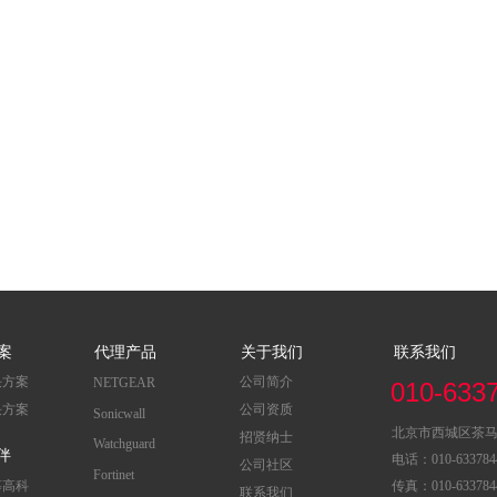
案
代理产品
关于我们
联系我们
决方案
公司简介
NETGEAR
010-633
决方案
公司资质
Sonicwall
北京市西城区茶马街
招贤纳士
Watchguard
伴
电话：010-63378443
公司社区
Fortinet
慕高科
传真：010-633784
联系我们