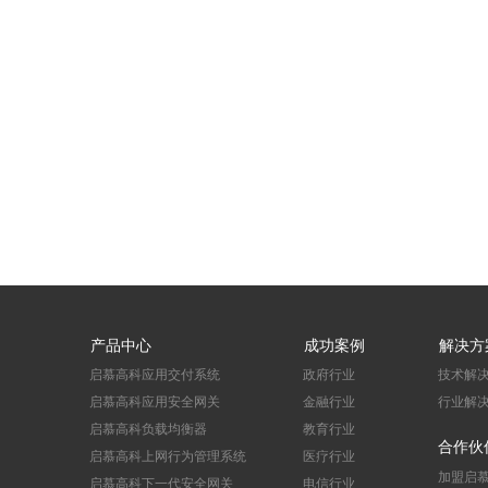
产品中心
成功案例
解决方
启慕高科应用交付系统
政府行业
技术解
启慕高科应用安全网关
金融行业
行业解
启慕高科负载均衡器
教育行业
合作伙
启慕高科上网行为管理系统
医疗行业
加盟启
启慕高科下一代安全网关
电信行业