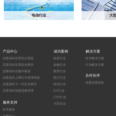
电信行业
大
产品中心
成功案例
解决方案
启慕高科应用交付系统
政府行业
技术解决方案
启慕高科应用安全网关
金融行业
行业解决方案
启慕高科负载均衡器
教育行业
合作伙伴
启慕高科上网行为管理系统
医疗行业
加盟启慕高科
启慕高科下一代安全网关
电信行业
启慕高科智能流量管理
ICP行业
CDN行业
服务支持
大型企业
技术服务