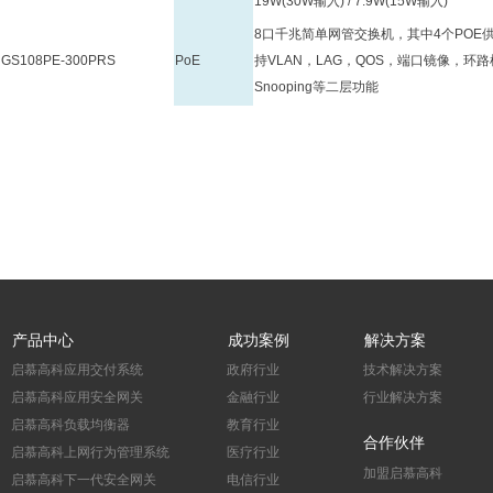
19W(30W输入) / 7.9W(15W输入)
8口千兆简单网管交换机，其中4个POE供
上一个：
网件 NETGEAR JGS524E 24口千兆简单网管交换机，支持VLAN，L
ꄴ
GS108PE-300PRS
PoE
持VLAN，LAG，QOS，端口镜像，环路
QOS，端口镜像，环路检测，端口限速和IGMP Snooping等二层功能
Snooping等二层功能
产品中心
成功案例
解决方案
启慕高科应用交付系统
政府行业
技术解决方案
启慕高科应用安全网关
金融行业
行业解决方案
启慕高科负载均衡器
教育行业
合作伙伴
启慕高科上网行为管理系统
医疗行业
加盟启慕高科
启慕高科下一代安全网关
电信行业