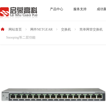
产品中心
服务支持
成功
낀
网站首页
ꁇ
网件NETGEAR
ꁇ
交换机
ꁇ
简单网管交换机
Snooping等二层功能